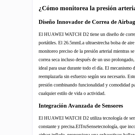
¿Cómo monitorea la presión arte
Diseño Innovador de Correa de Airba
El HUAWEI WATCH D2 tiene un diseño de correa con
portátiles. El 26.5mmLa ultraestrecha bolsa de air
monitoreo preciso de la presión arterial mientras 
correa seca incluso después de un uso prolongado, y
ideal para usar durante todo el día. El mecanismo d
reemplazarla sin esfuerzo según sea necesario. Es
presión combinando funcionalidad y comodidad para
cualquier estilo de vida o actividad.
Integración Avanzada de Sensores
El HUAWEI WATCH D2 utiliza tecnología de sensore
constante y precisa.ElTruSensetecnología, que inc
airbag inflado, proporciona una exhaustivay hallaz