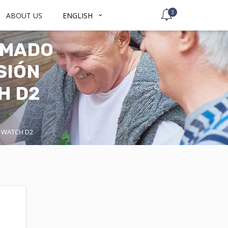
3
ABOUT US
ENGLISH
RMADO
SIÓN
H D2
EI WATCH D2