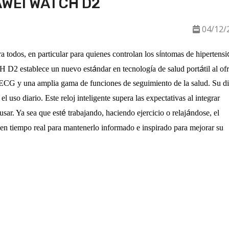
UAWEI WATCH D2
04/12/
í
a todos, en particular para quienes controlan los s
ntomas de hipertensi
á
í
á
 D2 establece un nuevo est
ndar en tecnolog
a de salud port
til al of
 ECG y una amplia gama de funciones de seguimiento de la salud. Su d
 el uso diario. Este reloj inteligente supera las expectativas al integrar
é
á
 usar. Ya sea que est
trabajando, haciendo ejercicio o relaj
ndose, el
 en tiempo real para mantenerlo informado e inspirado para mejorar su