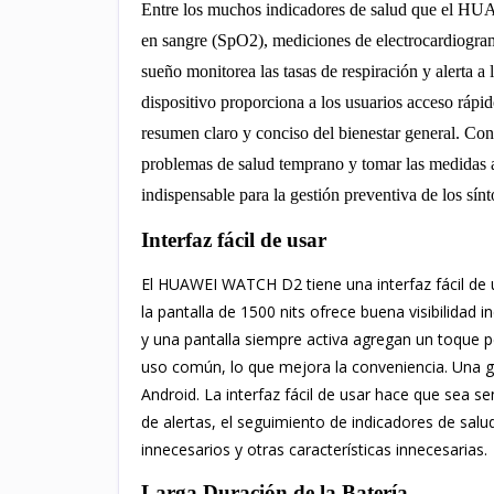
Entre los muchos indicadores de salud que el HU
en sangre (SpO2), mediciones de electrocardiogra
sueño monitorea las tasas de respiración y alerta a
dispositivo proporciona a los usuarios acceso rápid
resumen claro y conciso del bienestar general. Con 
problemas de salud temprano y tomar las medid
indispensable para la gestión preventiva de los sín
Interfaz fácil de usar
El HUAWEI WATCH D2 tiene una interfaz fácil de u
la pantalla de 1500 nits ofrece buena visibilidad i
y una pantalla siempre activa agregan un toque p
uso común, lo que mejora la conveniencia. Una g
Android. La interfaz fácil de usar hace que sea s
de alertas, el seguimiento de indicadores de salu
innecesarios y otras características innecesarias.
Larga Duración de la Batería