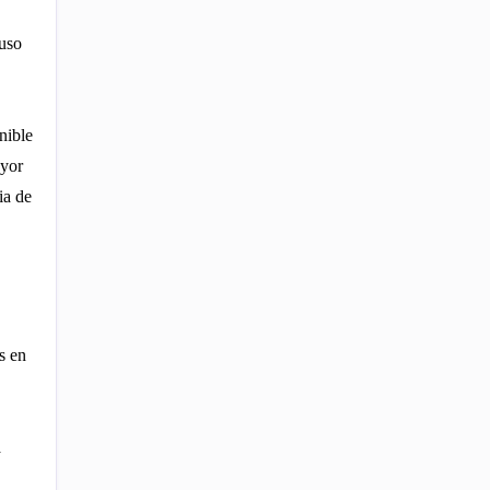
uso
nible
ayor
ia de
s en
a