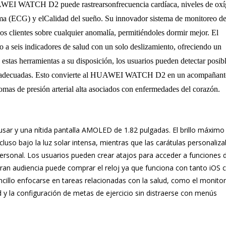
AWEI WATCH D2 puede rastrearsonfrecuencia cardíaca, niveles de ox
ma (ECG) y elCalidad del sueño. Su innovador sistema de monitoreo de
 los clientes sobre cualquier anomalía, permitiéndoles dormir mejor. El
o a seis indicadores de salud con un solo deslizamiento, ofreciendo un
estas herramientas a su disposición, los usuarios pueden detectar posib
as adecuadas. Esto convierte al HUAWEI WATCH D2 en un acompañant
tomas de presión arterial alta asociados con enfermedades del corazón.
sar y una nítida pantalla AMOLED de 1.82 pulgadas. El brillo máximo
ncluso bajo la luz solar intensa, mientras que las carátulas personaliza
ersonal. Los usuarios pueden crear atajos para acceder a funciones 
ran audiencia puede comprar el reloj ya que funciona con tanto iOS
encillo enfocarse en tareas relacionadas con la salud, como el monito
d y la configuración de metas de ejercicio sin distraerse con menús