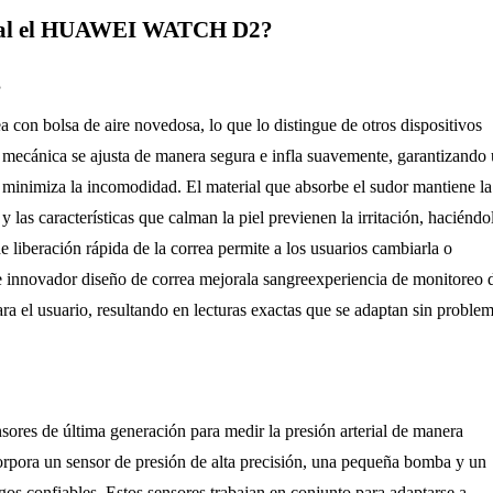
rial el HUAWEI WATCH D2?
g
 bolsa de aire novedosa, lo que lo distingue de otros dispositivos
e mecánica se ajusta de manera segura e infla suavemente, garantizando
se minimiza la incomodidad. El material que absorbe el sudor mantiene la
 las características que calman la piel previenen la irritación, haciéndo
e liberación rápida de la correa permite a los usuarios cambiarla o
te innovador diseño de correa mejorala sangreexperiencia de monitoreo 
 el usuario, resultando en lecturas exactas que se adaptan sin problem
s de última generación para medir la presión arterial de manera
orpora un sensor de presión de alta precisión, una pequeña bomba y un
gos confiables. Estos sensores trabajan en conjunto para adaptarse a