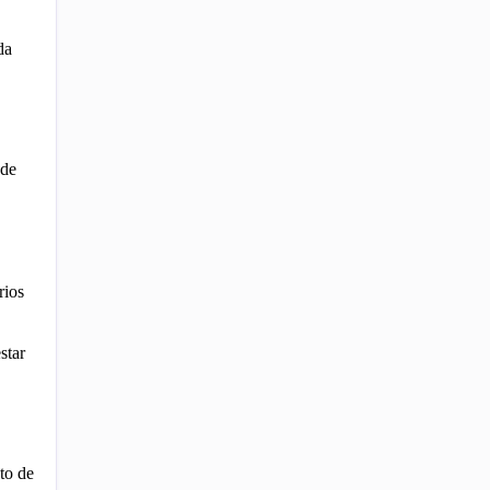
da
 de
rios
star
to de