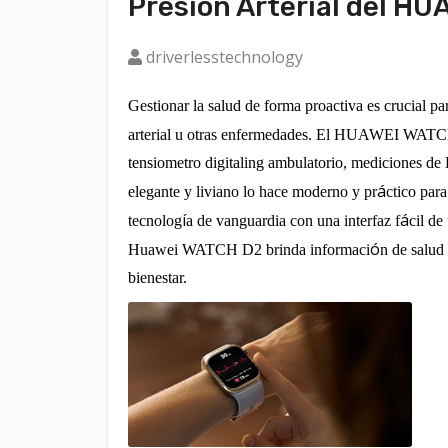
Presión Arterial del H
driverlesstechnology
Gestionar la salud de forma proactiva es crucial par
arterial u otras enfermedades. El HUAWEI WATCH
tensiometro digital
ing ambulatorio, mediciones de
á
elegante y liviano lo hace moderno y pr
ctico para
í
á
tecnolog
a de vanguardia con una interfaz f
cil de
ó
Huawei WATCH D2 brinda informaci
n de salud
bienestar.