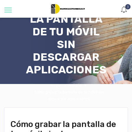
CÓMO GRABAR
3
LA PANTALLA
DE TU MÓVIL
SIN
DESCARGAR
APLICACIONES
Hogar
Artículo
Cómo grabar la pantalla de tu móvil sin
descargar aplicaciones
Cómo grabar la pantalla de