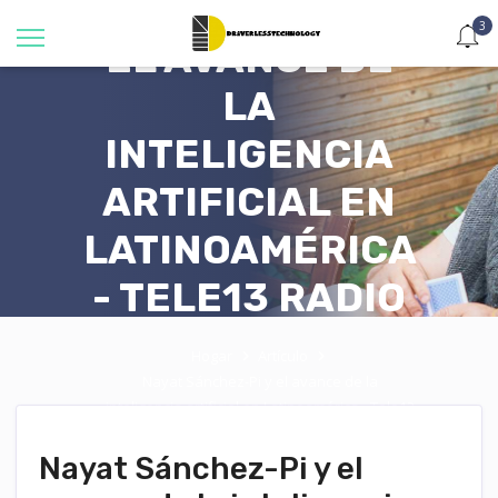
SÁNCHEZ-PI Y
3
EL AVANCE DE
LA
INTELIGENCIA
ARTIFICIAL EN
LATINOAMÉRICA
- TELE13 RADIO
Hogar
Artículo
Nayat Sánchez-Pi y el avance de la
inteligencia artificial en Latinoamérica - Tele13
Radio
Nayat Sánchez-Pi y el