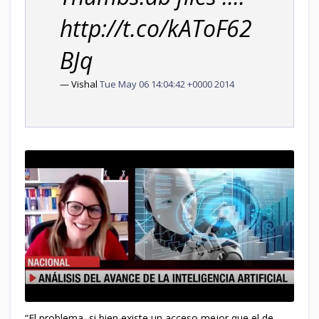
http://t.co/kAToF62
BJq
— Vishal
Tue May 06 14:04:42 +0000 2014
“El problema, si bien existe un acceso mejor que el de