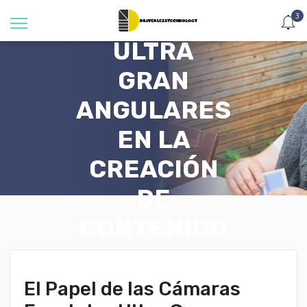
FRONTALES
3
ULTRA
GRAN
ANGULARES
EN LA
CREACIÓN
DE
CONTENIDO
Hogar
BLOG
El Papel de las Cámaras Frontales
El Papel de las Cámaras
Ultra Gran Angulares en la