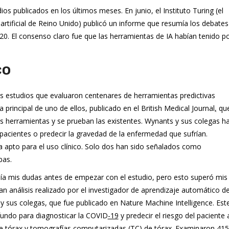
os publicados en los últimos meses. En junio, el Instituto Turing (el
 artificial de Reino Unido) publicó un informe que resumía los debates
020. El consenso claro fue que las herramientas de IA habían tenido p
co
es estudios que evaluaron centenares de herramientas predictivas
principal de uno de ellos, publicado en el British Medical Journal
,
que
s herramientas y se prueban las existentes. Wynants y sus colegas h
 pacientes o predecir la gravedad de la enfermedad que sufrían.
 apto para el uso clínico. Solo dos han sido señalados como
bas.
nía mis dudas antes de empezar con el estudio, pero esto superó mis
n análisis realizado por el investigador de aprendizaje automático de
y sus colegas, que fue publicado en Nature Machine Intelligence. Est
fundo para diagnosticar la COVID
-19
y predecir el riesgo del paciente 
e tórax y tomografías computarizadas (TC) de tórax. Examinaron 415