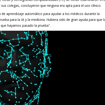
 sus colegas, concluyeron que ninguna era apta para el uso clínico.
a de aprendizaje automático para ayudar a los médicos durante la
ueba para la IA y la medicina. Hubiera sido de gran ayuda para que l
o que hayamos pasado la prueba".