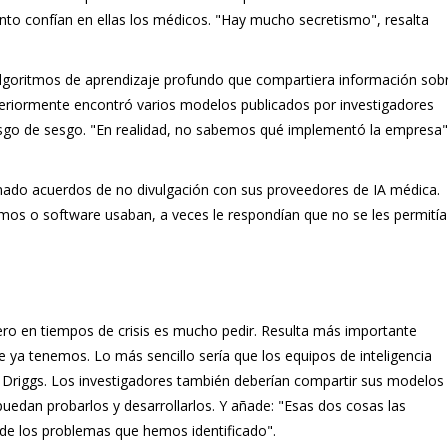
uánto confían en ellas los médicos. "Hay mucho secretismo", resalta
lgoritmos de aprendizaje profundo que compartiera información sob
eriormente encontró varios modelos publicados por investigadores
esgo de sesgo. "En realidad, no sabemos qué implementó la empresa"
rmado acuerdos de no divulgación con sus proveedores de IA médica.
mos o software usaban, a veces le respondían que no se les permitía
ero en tiempos de crisis es mucho pedir. Resulta más importante
ya tenemos. Lo más sencillo sería que los equipos de inteligencia
a Driggs. Los investigadores también deberían compartir sus modelos 
edan probarlos y desarrollarlos. Y añade: "Esas dos cosas las
 de los problemas que hemos identificado".