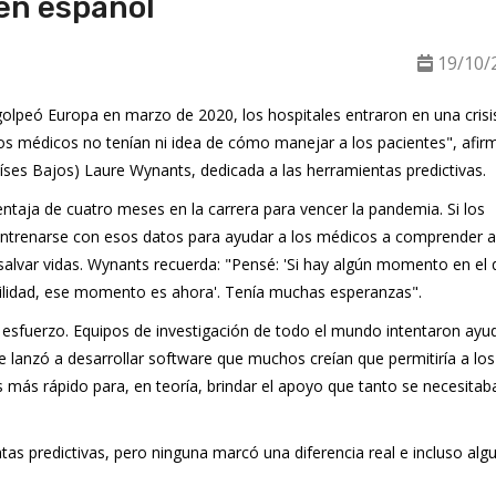
en español
19/10/
lpeó Europa en marzo de 2020, los hospitales entraron en una crisi
s médicos no tenían ni idea de cómo manejar a los pacientes", afirm
íses Bajos) Laure Wynants, dedicada a las herramientas predictivas.
ntaja de cuatro meses en la carrera para vencer la pandemia. Si los
entrenarse con esos datos para ayudar a los médicos a comprender 
salvar vidas. Wynants recuerda: "Pensé: 'Si hay algún momento en el 
u utilidad, ese momento es ahora'. Tenía muchas esperanzas".
esfuerzo. Equipos de investigación de todo el mundo intentaron ayud
e lanzó a desarrollar software que muchos creían que permitiría a los
es más rápido para, en teoría, brindar el apoyo que tanto se necesitab
ntas predictivas, pero ninguna marcó una diferencia real e incluso alg