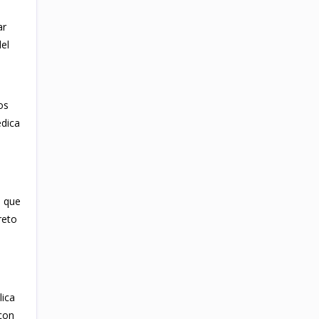
ar
el
os
édica
s que
reto
lica
con