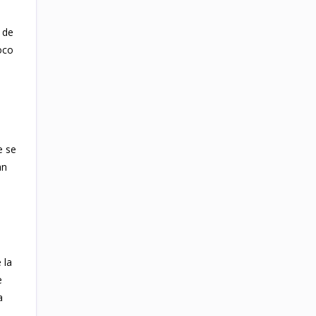
 de
oco
 se
an
 la
e
a