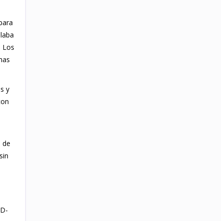
para
ilaba
. Los
has
s y
con
o de
sin
ID-