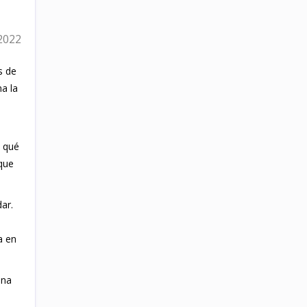
2022
s de
a la
a qué
que
ar.
a en
una