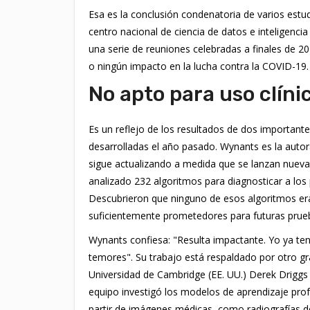
Esa es la conclusión condenatoria de varios estudi
centro nacional de ciencia de datos e inteligencia
una serie de reuniones celebradas a finales de 2
o ningún impacto en la lucha contra la COVID-19.
No apto para uso clíni
Es un reflejo de los resultados de dos important
desarrolladas el año pasado. Wynants es la autora 
sigue actualizando a medida que se lanzan nueva
analizado 232 algoritmos para diagnosticar a los
Descubrieron que ninguno de esos algoritmos era
suficientemente prometedores para futuras prue
Wynants confiesa: "Resulta impactante. Yo ya te
temores". Su trabajo está respaldado por otro gra
Universidad de Cambridge (EE. UU.) Derek Driggs 
equipo investigó los modelos de aprendizaje pro
partir de imágenes médicas, como radiografías d