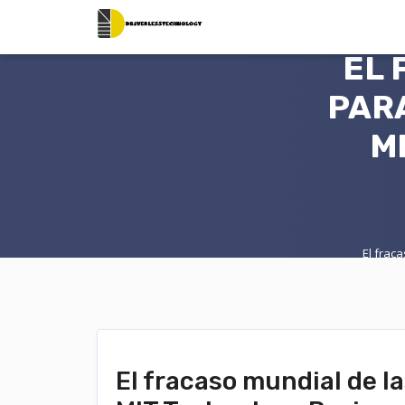
EL 
PARA
M
El frac
El fracaso mundial de la