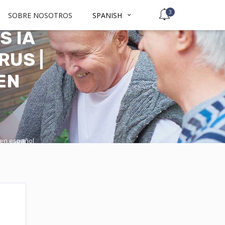
3
SOBRE NOSOTROS
SPANISH
S IA
RUS |
EN
 en español