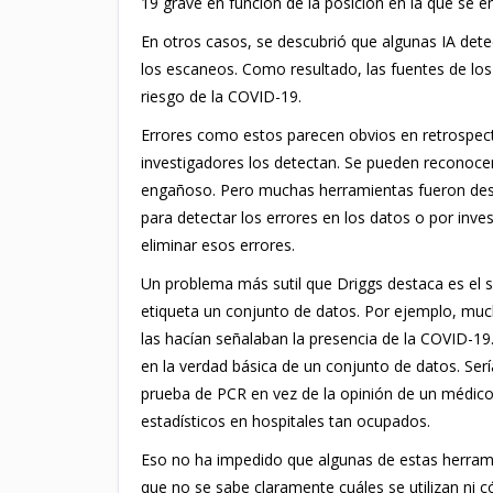
19 grave en función de la posición en la que se e
En otros casos, se descubrió que algunas IA detec
los escaneos. Como resultado, las fuentes de los
riesgo de la COVID-19.
Errores como estos parecen obvios en retrospect
investigadores los detectan. Se pueden reconoce
engañoso. Pero muchas herramientas fueron desar
para detectar los errores en los datos o por inv
eliminar esos errores.
Un problema más sutil que Driggs destaca es el s
etiqueta un conjunto de datos. Por ejemplo, muc
las hacían señalaban la presencia de la COVID-19
en la verdad básica de un conjunto de datos. Se
prueba de PCR en vez de la opinión de un médico,
estadísticos en hospitales tan ocupados.
Eso no ha impedido que algunas de estas herramie
que no se sabe claramente cuáles se utilizan ni