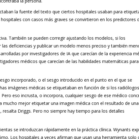
ncontraba la persona.
taban la fuente del texto que ciertos hospitales usaban para etiquet
 hospitales con casos más graves se convirtieron en los predictores d
iva. También se pueden corregir ajustando los modelos, si los
r las deficiencias y publicar un modelo menos preciso y también men
rolladas por investigadores de IA que carecían de la experiencia m
estigadores médicos que carecían de las habilidades matemáticas para
esgo incorporado, o el sesgo introducido en el punto en el que se
has imágenes médicas se etiquetaban en función de si los radiólogo
. Pero eso incrusta, o incorpora, cualquier sesgo de ese médico conc
ría mucho mejor etiquetar una imagen médica con el resultado de una
 resalta Driggs. Pero no siempre hay tiempo para los detalles
ntas se introduzcan rápidamente en la práctica clínica. Wynants exp
 cómo. Los hospitales a veces afirman que usan una herramienta solo 