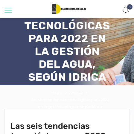
3
TENDENCIAS
TECNOLÓGICAS
PARA 2022 EN
LA GESTIÓN
DEL AGUA,
SEGÚN IDRICA
Hogar
Artículo
Las seis tendencias tecnológicas para 2022
en la gestión del agua, según Idrica
Las seis tendencias