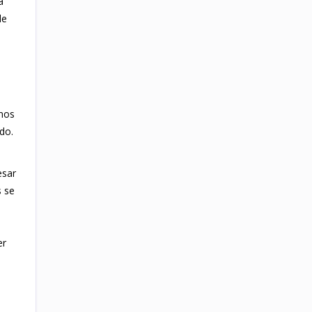
a
de
anos
do.
esar
s se
er