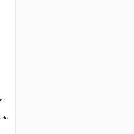
 de
tado.