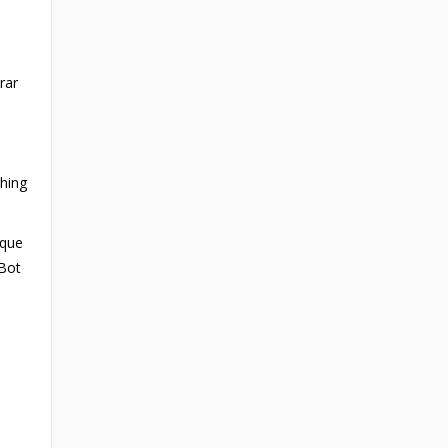
rar
hing
 que
kBot