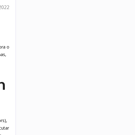
2022
e
ora o
mas,
n
rs),
cutar