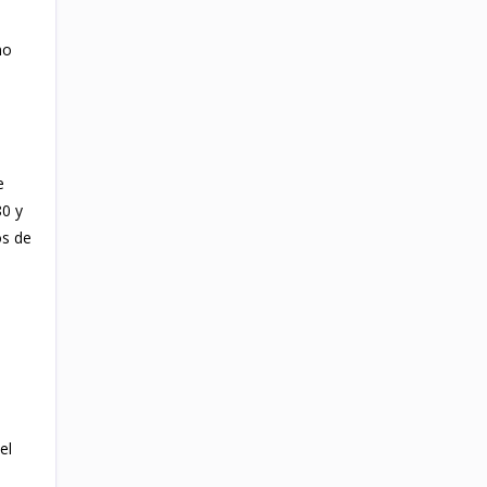
mo
e
80 y
os de
el