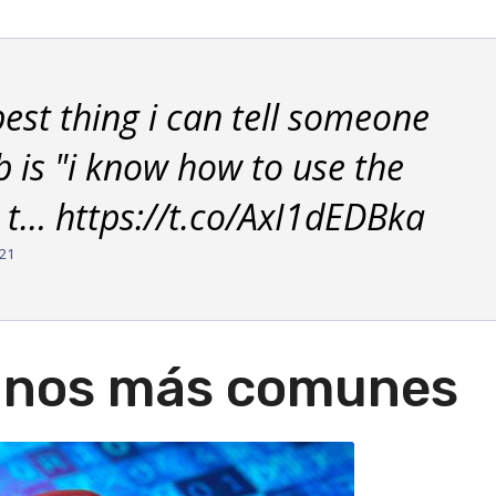
best thing i can tell someone
b is "i know how to use the
t… https://t.co/AxI1dEDBka
021
yanos más comunes