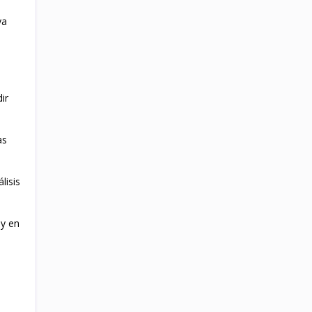
ya
ir
as
lisis
ay en