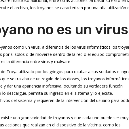
ware malicioso adicional, entre otras acciones. Al basar su éxito en l
cute el archivo, los troyanos se caracterizan por una alta utilización 
oyano no es un virus
oyanos como un virus, a diferencia de los virus informáticos los troy
vos por sí solos o de moverse dentro de la red o el equipo comprometi
es la diferencia entre virus y malware
 de Troya utilizado por los griegos para ocultar a sus soldados e ingr
 que se trataba de un regalo de los dioses, los troyanos informático
e y dar una apariencia inofensiva, ocultando su verdadera función
o lo descargue, permita su ingreso en el sistema y lo ejecute.
ivos del sistema y requieren de la intervención del usuario para pod
 existe una gran variedad de troyanos y que cada uno puede ser muy
as acciones que realizan en el dispositivo de la víctima, como los