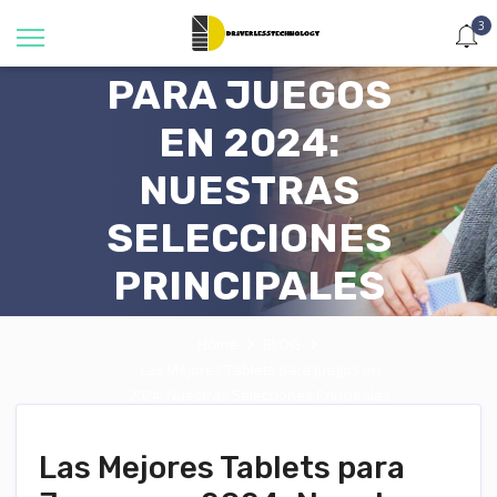
3
TABLETS
PARA JUEGOS
EN 2024:
NUESTRAS
SELECCIONES
PRINCIPALES
Home
BLOG
Las Mejores Tablets para Juegos en
2024: Nuestras Selecciones Principales
Las Mejores Tablets para