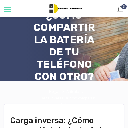
INVERSA:
3
¿CÓMO
COMPARTIR
LA BATERÍA
DE TU
TELÉFONO
CON OTRO?
Hogar
Artículo
Carga inversa: ¿Cómo compartir
la batería de tu teléfono con
otro?
Carga inversa: ¿Cómo